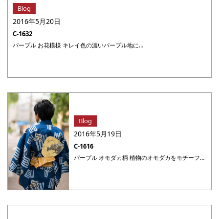
Blog
2016年5月20日
C-1632
パープル お花模様 キレイ色の濃いパープル地に、パッと咲いた大小の青や赤色のお花がたくさん並んでいて、明るい印象ながらレトロモダンな雰囲気も。キュートさと大人っぽさを持ち合わせたデザインです。ラズベリーカラーの縞の半幅帯で女らしさUP！ 浴衣福袋に戻る #cotton3145
Blog
2016年5月19日
C-1616
パープル オモダカ柄 植物のオモダカをモチーフにした白地に紫色のジオメトリック柄が絞り風で表現されていて、シンプルだけどとってもスタイリッシュ。柄と同系色の帯で、着こなしに落ち着きのある上品さを添えて。もえぎ色の帯を合わせて爽やかに着ることもできます。 浴衣福袋に戻る #cotton1630