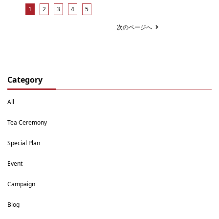
1
2
3
4
5
次のページへ
Category
All
Tea Ceremony
Special Plan
Event
Campaign
Blog