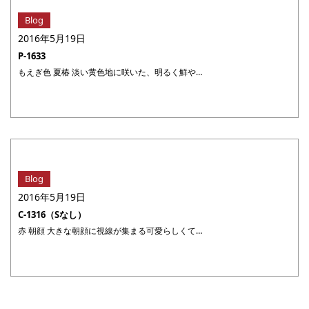
Blog
2016年5月19日
P-1633
もえぎ色 夏椿 淡い黄色地に咲いた、明るく鮮やかなもえぎ色と赤・黄色の愛らしい夏椿柄。ところどころにあしらわれた白色がポイント。千鳥格子の帯を合わせれば、カラフル＆オシャレ。レースのような織りの帯を合わせると、たちまちガーリーな表情に！ 浴衣福袋に戻る #polyester0115
Blog
2016年5月19日
C-1316（Sなし）
赤 朝顔 大きな朝顔に視線が集まる可愛らしくて上品な浴衣です。 黒色がお洒落なアクセントになっています。 浴衣福袋に戻る #cotton3145