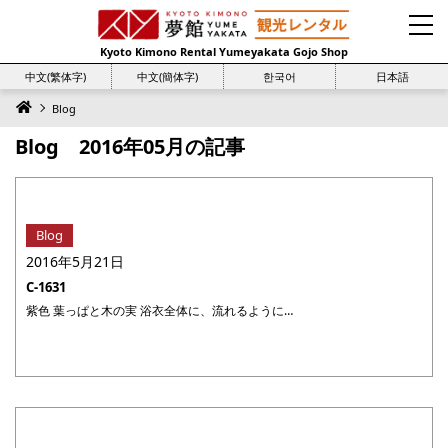
Kyoto Kimono Rental Yumeyakata Gojo Shop
中文(繁体字)
中文(簡体字)
한국어
日本語
Blog
Blog 2016年05月の記事
Blog
2016年5月21日
C-1631
紫色 葉っぱと木の実 浴衣全体に、流れるように配置された葉っぱと木の実柄。淡い紫色地に、優しいラインで描かれた濃い紫とピンク、水色、黄土色の柄がフェミニンなムード。パープルの兵児帯を合わせて、ちょっと大人っぽく。 浴衣福袋に戻る #cotton3145